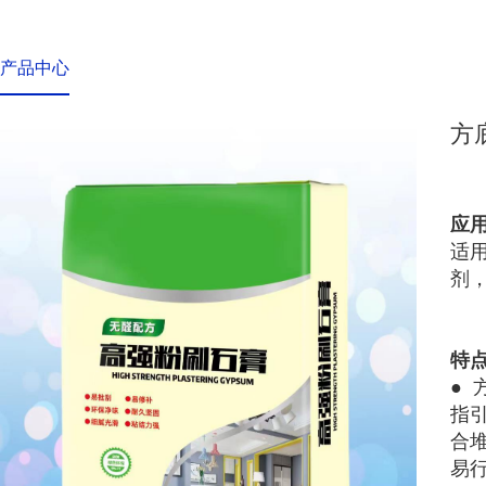
产品中心
方
应
适
剂
特
●
指
合
易