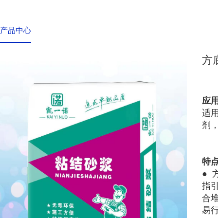
产品中心
方
应
适
剂
特
●
指
合
易